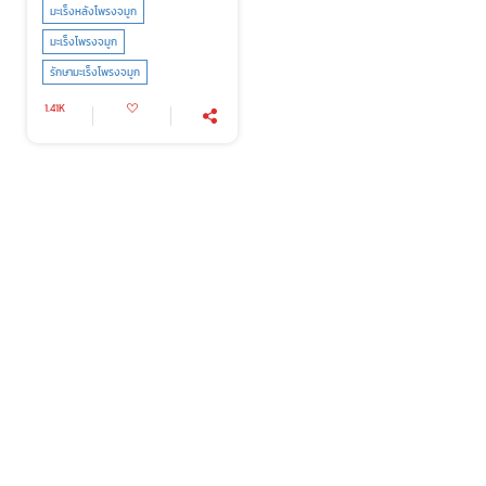
มะเร็งหลังโพรงจมูก
มะเร็งโพรงจมูก
รักษามะเร็งโพรงจมูก
1.41K