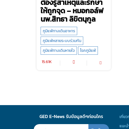
ต้องรู้สาเหตุและรักษา
ให้ถูกจุด – หมอกอล์ฟ
นพ.สิทธา ลิขิตนุกูล
ภูมิแพ้ทางเดินอาหาร
ภูมิแพ้หลายระบบร่วมกัน
ภูมิแพ้ทางเดินหายใจ
โรคภูมิแพ้
15.61K
GED E-News รับข้อมูลดีๆก่อนใคร
เกี่ยว
แนะนำ