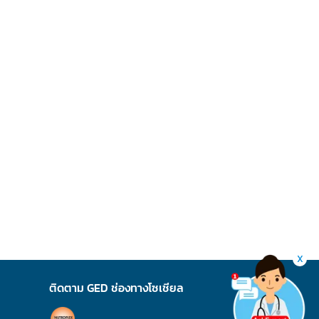
X
ติดตาม GED ช่องทางโซเชียล