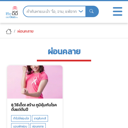
Skip
to
the
content
ผ่อนคลาย
ผ่อนคลาย
8 วิธีเด็ด! สร้าง ภูมิคุ้มกันโรค
ตั้งแต่ต้นปี
ทำใจให้ผ่องใส
ธาตุสังกะสี
นอนพักผ่อน
ผ่อนคลาย