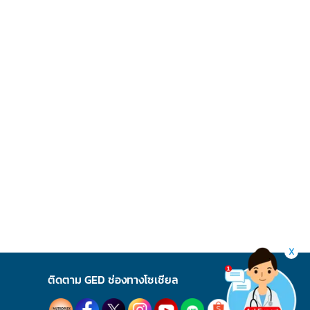
X
ติดตาม GED ช่องทางโซเชียล