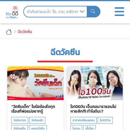
Skip
to
the
content
ฉีดวัคซีน
ฉีดวัคซีน
“วัคซีนเด็ก” ไขข้อข้องใจทุก
ไอ100วัน เจ็บคอมาราธอนไม่
เรื่องที่พ่อแม่อยากรู้
หายสักที! ทำไงดีนะ?
วัคซีนทารก
วัคซีนหลัก
อากาศเปลี่ยนแปลง
ไอ100วัน
วัคซีนเสริม
หยอดวัคซีน
ไอกรน
เชื้อโรค