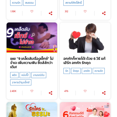
ความรัก
สมธรรม
สถานที่ศักดิ์สิทธิ์
1.19K
312
เผย “9 เคล็ดลับเรื่องเซ็กซ์” ไม่
อกหักก็หายได้! ด้วย 6 วิธี แก้
จำเจ เพิ่มความฟิน ซี๊ดส์ส์กว่า
เฮิร์ท อกหัก รักคุด
เดิม!
รัก
รักคุด
อกหัก
ความรัก
พริก
หนังโป๊
อามรณ์ขัน
อาหารบำรุงเซ็กซ์
2.40K
476