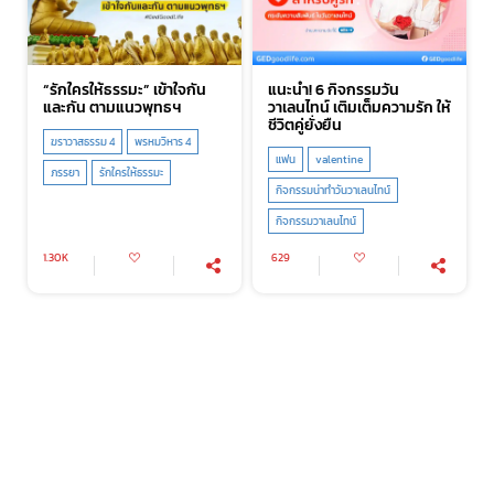
“รักใครให้ธรรมะ” เข้าใจกัน
แนะนำ! 6 กิจกรรมวัน
และกัน ตามแนวพุทธฯ
วาเลนไทน์ เติมเต็มความรัก ให้
ชีวิตคู่ยั่งยืน
ฆราวาสธรรม 4
พรหมวิหาร 4
แฟน
valentine
ภรรยา
รักใครให้ธรรมะ
กิจกรรมน่าทำวันวาเลนไทน์
กิจกรรมวาเลนไทน์
1.30K
629