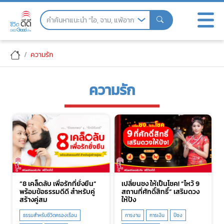
Skip
to
the
content
ความรัก
ความรัก
“8 เคล็ดลับ เพื่อรักที่ยั่งยืน”
เปลี่ยนชง ให้เป็นโชค! “ไหว้ 9
พร้อมข้อธรรมดีดี สำหรับคู่
สถานที่ศักดิ์สิทธิ์” เสริมดวง
สร้างคู่สม
ให้ปัง
ธรรมสำหรับชีวิตครองเรือน
การงาน
การเงิน
ปีชง