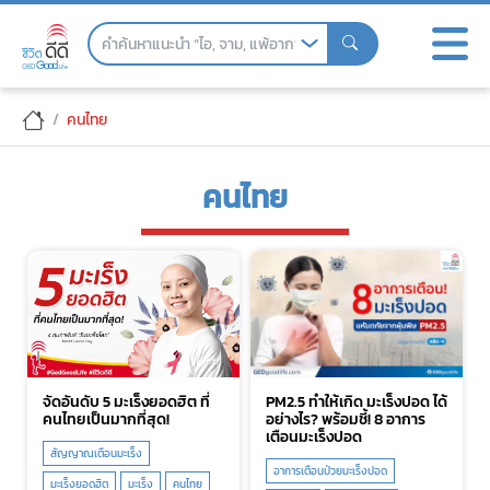
Skip
to
the
content
คนไทย
คนไทย
จัดอันดับ 5 มะเร็งยอดฮิต ที่
PM2.5 ทำให้เกิด มะเร็งปอด ได้
คนไทยเป็นมากที่สุด!
อย่างไร? พร้อมชี้! 8 อาการ
เตือนมะเร็งปอด
สัญญาณเตือนมะเร็ง
อาการเตือนป่วยมะเร็งปอด
มะเร็งยอดฮิต
มะเร็ง
คนไทย