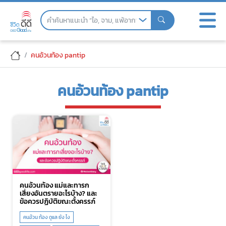
Skip
to
the
content
คนอ้วนท้อง pantip
คนอ้วนท้อง pantip
คนอ้วนท้อง แม่และทารก
เสี่ยงอันตรายอะไรบ้าง? และ
ข้อควรปฏิบัติขณะตั้งครรภ์
คนอ้วน ท้อง ดูแล ยัง ไง