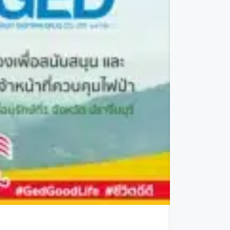
“วิถีจันท์ 