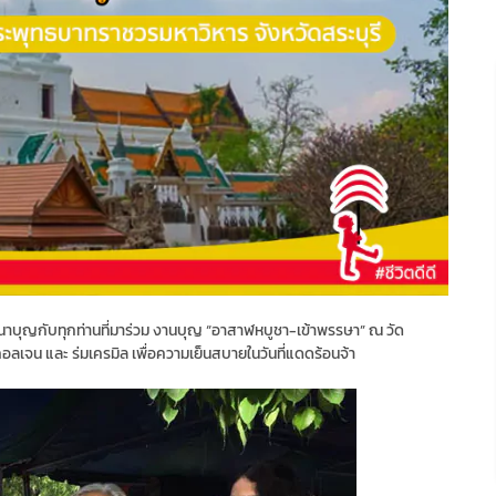
มทนาบุญกับทุกท่านที่มาร่วม งานบุญ “อาสาฬหบูชา-เข้าพรรษา” ณ วัด
ลเจน และ ร่มเครมิล เพื่อความเย็นสบายในวันที่แดดร้อนจ้า