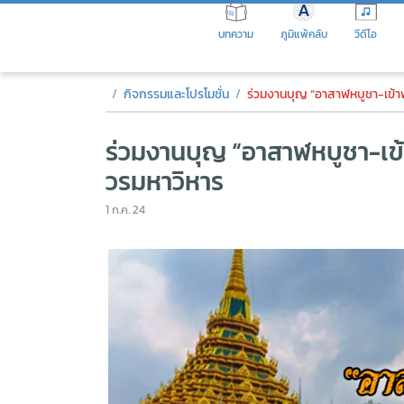
Skip
to
บทความ
ภูมิแพ้คลับ
วีดีโอ
the
content
ร่วมงานบุญ “อาสาฬหบูชา-เข้าพ
กิจกรรมและโปรโมชั่น
ร่วมงานบุญ “อาสาฬหบูชา-เข้
ร่วมงานบุญ “อาสาฬหบูชา-เข
วรมหาวิหาร
1 ก.ค. 24