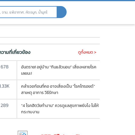
หาร - GED good life ชีวิตดีดี
วามที่เกี่ยวข้อง
ดูทั้งหมด >
678
อันตราย! อยู่บ้าน “กินแล้วนอน” เสี่ยงหลายโรค
เลยนะ!
1.33K
คลำเจอก้อนที่คอ อาจเสี่ยงเป็น “โรคไทรอยด์”
สาเหตุ อาการ วิธีรักษา
289
“4 โรคฮิตวัยทำงาน” ควรดูแลสุขภาพยังไง ไม่ให้
กระทบงาน