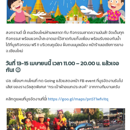
สงกรานต์ นี้! คนเจียงใหม่ห้ามพลาด! กับ กิจกรรมสาดความมันส์! จัดเต็มทุก
กิจกรรม! พร้อมแจกน้ำสะอาดเอาไว้สาดกับแก๊งเพื่อน พร้อมรับซองกันน้ำ
ได้ที่บูธกิจกรรม ฟรี !! บริเวณคูเมือง ฝั่งถนนมูลเมือง หน้าร้านเอเชียการยาง
จ.เชียงใหม่
วันที่ 13-15 เมษายนนี้ เวลา 11.00 – 20.00 น. แล้วเจอ
กัน! 😉
ปล. เพื่อนๆ คนไหนที่ กด Going แล้วแสดงหน้า FB event ที่บูธจัดงานรับไป
เล้ย! ของรางวัลสุดพิเศษ! “กระเป๋าผ้าอเนกประสงค์” จากทางทีมงานครับ
คลิกดูแผนที่บูธจัดงานที่นี่่!
https://goo.gl/maps/pnST1wfvitq