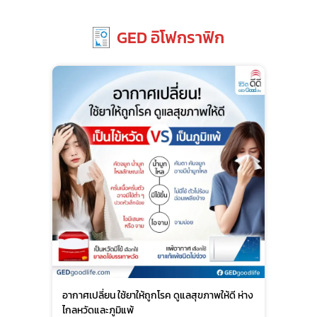
GED อิโฟกราฟิก
อากาศเปลี่ยน ใช้ยาให้ถูกโรค ดูแลสุขภาพให้ดี ห่าง
ไกลหวัดและภูมิแพ้