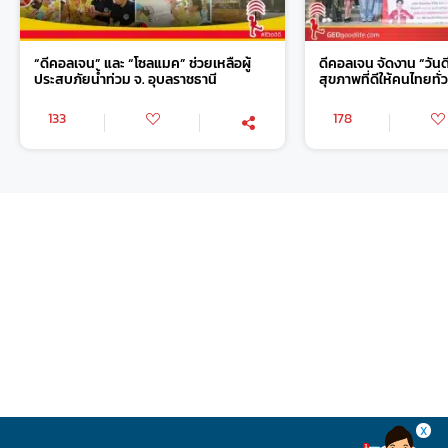
“ดีคอลเจน” และ “โซลแมค” ช่วยเหลือผู้
ดีคอลเจน จัดงาน “วันด
ประสบภัยน้ำท่วม จ. อุบลราชธานี
สุขภาพที่ดีให้คนไทยทั
133
178
X