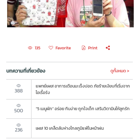
Favorite
Print
135
บทความที่เกี่ยวข้อง
ดูทั้งหมด >
แพทย์เผย! อาการเตือนมะเร็งปอด ภัยร้ายเงียบที่เริ่มจาก
388
ไอเรื้อรัง
“5 เมนูผัก” อร่อย กินง่าย ถูกใจเด็ก เสริมวิตามินให้ลูกรัก
500
เผย! 10 เคล็ดลับห่างไกลภูมิแพ้ในหน้าฝน
236