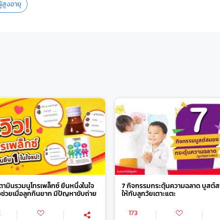
ู้สูงอายุ
วิตามินรวมนูโทรเพล็กซ์ ยืนหนึ่งในใจ
7 กิจกรรมกระตุ้นความฉลาด บูสต์
ัวช่วยเมื่อลูกกินยาก มีปัญหาขับถ่าย
ให้กับลูกวัยเตาะแตะ
K
173