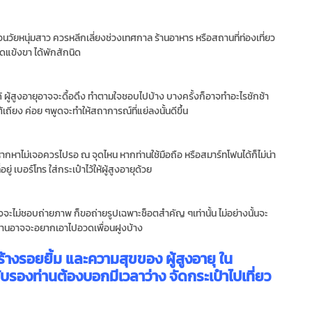
อนวัยหนุ่มสาว ควรหลีกเลี่ยงช่วงเทศกาล ร้านอาหาร หรือสถานที่ท่องเที่ยว
ยืดแข้งขา ได้พักสักนิด
ได้ ผู้สูงอายุอาจจะดื้อดึง ทำตามใจชอบไปบ้าง บางครั้งก็อาจทำอะไรชักช้า
้เถียง ค่อย ๆพูดจะทำให้สถาการณ์ที่แย่ลงนั้นดีขึ้น
หากหาไม่เจอควรไปรอ ณ จุดไหน หากท่านใช้มือถือ หรือสมาร์ทโฟนได้ก็ไม่น่า
อยู่ เบอร์โทร ใส่กระเป๋าไว้ให้ผู้สูงอายุด้วย
อาจจะไม่ชอบถ่ายภาพ ก็ขอถ่ายรูปเฉพาะช็อตสำคัญ ๆเท่านั้น ไม่อย่างนั้นจะ
ท่านอาจจะอยากเอาไปอวดเพื่อนฝูงบ้าง
ร้างรอยยิ้ม และความสุขของ ผู้สูงอายุ ใน
รับรองท่านต้องบอกมีเวลาว่าง จัดกระเป๋าไปเที่ยว