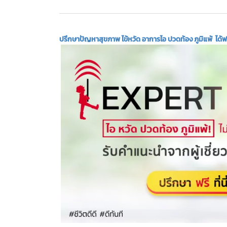
ปรึกษาปัญหาสุขภาพ ไข้หวัด อาการไอ ปวดท้อง ภูมิแพ้ ได้ฟรี!