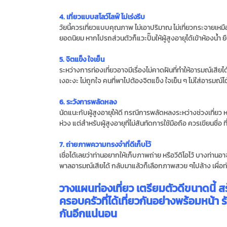
4. เที่ยวแบบสโลว์ไลฟ์ ไม่เร่งรีบ
วัยนี้ควรเที่ยวแบบคุณภาพ ไม่เอาปริมาณ ไม่เที่ยวกระจายเหมื
ยอดนิยม หากไปรถส่วนตัวก็แวะปั๊มให้ผู้สูงอายุได้เข้าห้องน้ำ 
5. จิตแข็ง ใจเย็น
ระหว่างการท่องเที่ยวอาจมีเรื่องไม่คาดฝันที่ทำให้อารมณ์เสีย
เงอะงะ ไม่ถูกใจ คนที่พาไปต้องจิตแข็ง ใจเย็น ๆ ไม่ใส่อารมณ์โต
6. ระวังการพลัดหลง
นัดแนะกับผู้สูงอายุให้ดี กรณีการพลัดหลงระหว่างช่วงเที่ยว 
ห่วง แต่สำหรับผู้สูงอายุที่ไม่สันทัดการใช้มือถือ ควรเขียนชื่อ ที่
7. ถ่ายภาพความทรงจำที่ดีเก็บไว้
เชื่อได้เลยว่าท่านอยากให้เก็บภาพถ่าย หรือวีดิโอไว้ บางท่าน
พาลอารมณ์เสียได้ กลับมาแล้วก็เลือกภาพสวย ๆไปล้าง เผื่อ
วางแผนท่องเที่ยว เตรียมตัวดีขนาดนี้ ส
ครอบครัวที่ได้เที่ยวกันอย่างพร้อมหน้า 
กันอีกแน่นอน