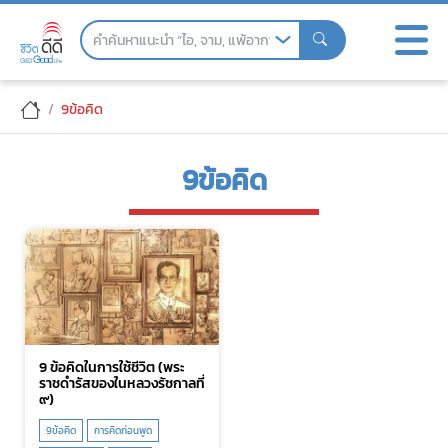
Skip
to
the
content
9ข้อคิด
9ข้อคิด
9 ข้อคิดในการใช้ชีวิต (พระ
ราชดำรัสของในหลวงรัชกาลที่
๙)
9ข้อคิด
การคิดก่อนพูด