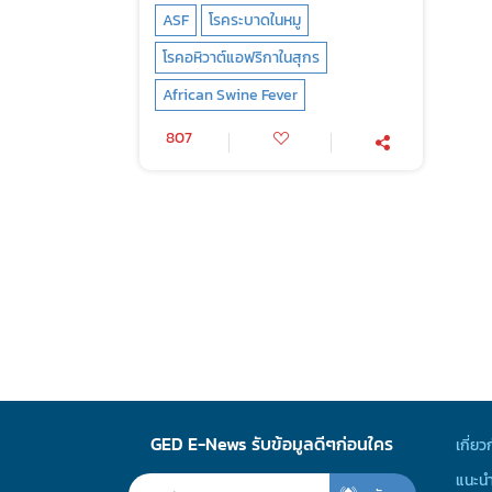
ASF
โรคระบาดในหมู
โรคอหิวาต์​แอฟริกา​ใน​สุกร
African Swine Fever
807
GED E-News รับข้อมูลดีๆก่อนใคร
เกี่ยว
แนะนำ