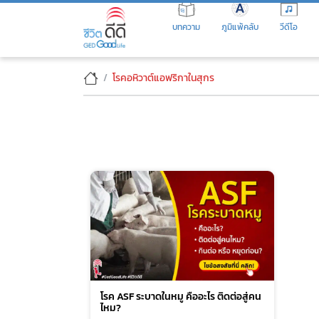
Skip
to
บทความ
ภูมิแพ้คลับ
วีดีโอ
the
content
โรคอหิวาต์​แอฟริกา​ใน​สุกร
โรค ASF ระบาดในหมู คืออะไร ติดต่อสู่คน
ไหม?