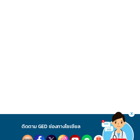
X
ติดตาม GED ช่องทางโซเชียล