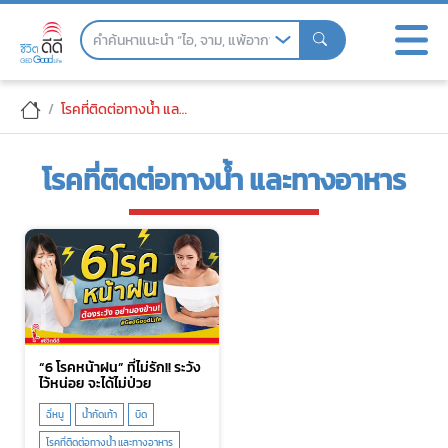
Skip
to
the
content
โรคที่ติดต่อทางน้ำ และทางอาหาร
โรคที่ติดต่อทางน้ำ และทางอาหาร
“6 โรคหน้าฝน” ที่ไม่รัก!! ระวัง
ไว้หน่อย จะได้ไม่ป่วย
ฉี่หนู
น้ำกัดเท้า
บิด
โรคที่ติดต่อทางน้ำ และทางอาหาร