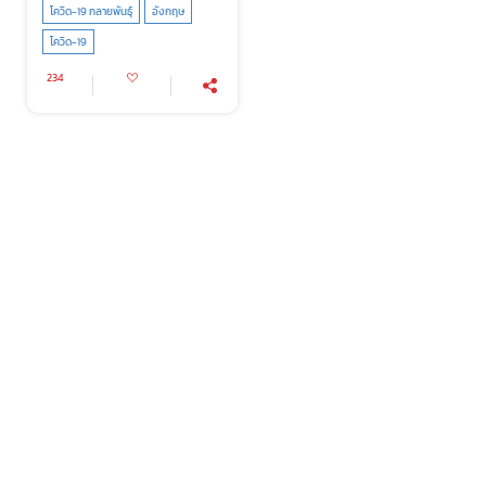
โควิด-19 กลายพันธุ์
อังกฤษ
โควิด-19
234