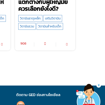
ห้
แตกต่างกับผู้ใหญ่มั้ย
ควรเลือกยังไงดี?
เด็ก
วิตามินธาตุเหล็ก
เสริมวิตามิน
วิตามินรวม
วิตามินสำหรับเด็ก
908
X
ติดตาม GED ช่องทางโซเชียล