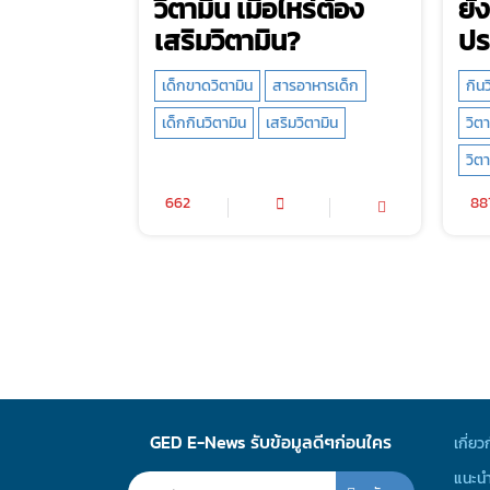
วิตามิน เมื่อไหร่ต้อง
ยัง
เสริมวิตามิน?
ปร
เด็กขาดวิตามิน
สารอาหารเด็ก
กินว
เด็กกินวิตามิน
เสริมวิตามิน
วิต
วิต
662
88
GED E-News รับข้อมูลดีๆก่อนใคร
เกี่ยว
แนะนำ