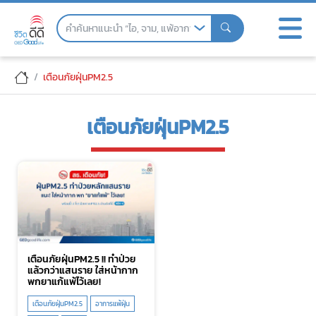
Skip
to
the
content
เตือนภัยฝุ่นPM2.5
เตือนภัยฝุ่นPM2.5
เตือนภัยฝุ่นPM2.5 !! ทำป่วย
แล้วกว่าแสนราย ใส่หน้ากาก
พกยาแก้แพ้ไว้เลย!
เตือนภัยฝุ่นPM2.5
อาการแพ้ฝุ่น