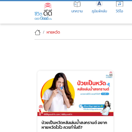
Skip
to
บทความ
ภูมิแพ้คลับ
วีดีโอ
the
content
หายหวัด
ป่วยเป็นหวัดหลังเล่นน้ำสงกรานต์ อยาก
หายหวัดไวไว ควรทำไงดี?