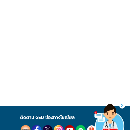
X
ติดตาม GED ช่องทางโซเชียล