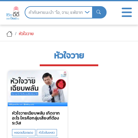
Skip
to
the
content
หัวใจวาย
หัวใจวาย
หัวใจวายเฉียบพลัน เกิดจาก
อะไร ใครคือกลุ่มเสี่ยงที่ต้อง
ระวัง!
หลอดเลือดแดง
หัวใจล้มเหลว