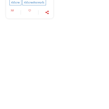
หัวใจวาย
หัวใจวายเกิดจากอะไร
717