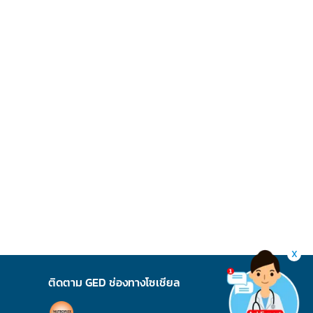
X
ติดตาม GED ช่องทางโซเชียล