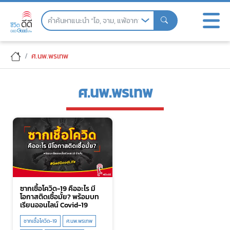
Skip
to
the
content
ศ.นพ.พรเทพ
ศ.นพ.พรเทพ
ซากเชื้อโควิด-19 คืออะไร มี
โอกาสติดเชื้อมั้ย? พร้อมบท
เรียนออนไลน์ Covid-19
ซากเชื้อโควิด-19
ศ.นพ.พรเทพ