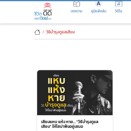
Skip
to
บทความ
ภูมิแพ้คลับ
วีดีโอ
the
content
วิธีบำรุงดูแลเสียง
เสียงแหบ แห้ง หาย… “วิธีบำรุงดูแล
เสียง” ให้ใสน่าฟังอยู่เสมอ