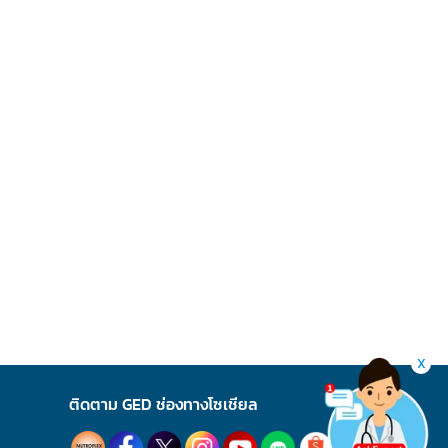
X
ติดตาม GED ช่องทางโซเชียล