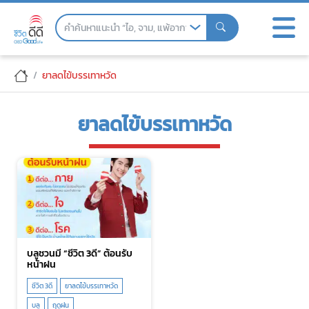
Skip
to
the
content
ยาลดไข้บรรเทาหวัด
ยาลดไข้บรรเทาหวัด
บลูชวนมี “ชีวิต 3ดี” ต้อนรับ
หน้าฝน
ชีวิต 3ดี
ยาลดไข้บรรเทาหวัด
บลู
ฤดูฝน