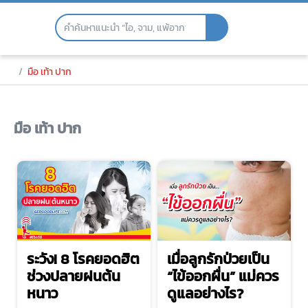
Skip
to
the
content
มือ เท้า ปาก
มือ เท้า ปาก
ระวัง! 8 โรคยอดฮิต
เมื่อลูกรักป่วยเป็น
ช่วงปลายฝนต้น
“ไข้ออกผื่น” แม่ควร
หนาว
ดูแลอย่างไร?