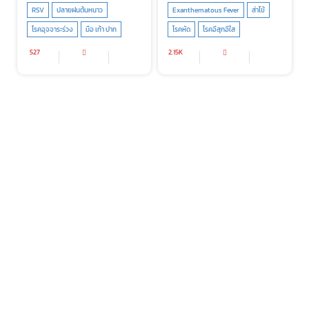
RSV
ปลายฝนต้นหนาว
Exanthematous Fever
ส่าไข้
โรคอุจจาระร่วง
มือ เท้า ปาก
โรคหัด
โรคอีสุกอีใส
527
2.15K