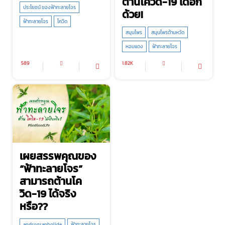
ต้านโควิด-19 ได้อีก
ประโยชน์ ของฟ้าทะลายโจร
ด้วย!
ฟ้าทะลายโจร
โควิด
สมุนไพร
สมุนไพรต้านหวัด
หอมแดง
ฟ้าทะลายโจร
589
1.82K
เผยสรรพคุณของ
“ฟ้าทะลายโจร”
สามารถต้านโค
วิด-19 ได้จริง
หรือ??
andrographolide
ฟ้าทะลายโจร