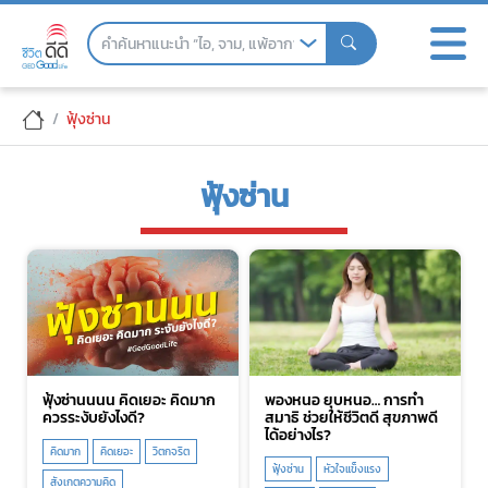
Skip
to
the
content
ฟุ้งซ่าน
ฟุ้งซ่าน
ฟุ้งซ่านนนน คิดเยอะ คิดมาก
พองหนอ ยุบหนอ… การทำ
ควรระงับยังไงดี?
สมาธิ ช่วยให้ชีวิตดี สุขภาพดี
ได้อย่างไร?
คิดมาก
คิดเยอะ
วิตกจริต
ฟุ้งซ่าน
หัวใจแข็งแรง
สังเกตความคิด