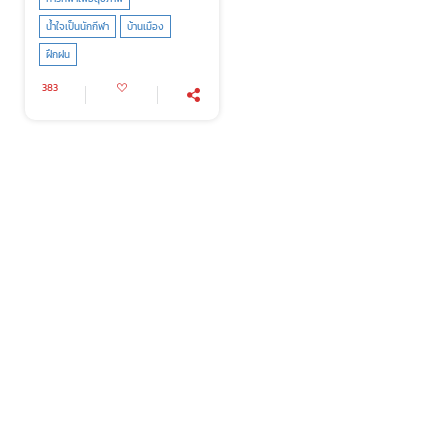
น้ำใจเป็นนักกีฬา
บ้านเมือง
ฝึกฝน
383