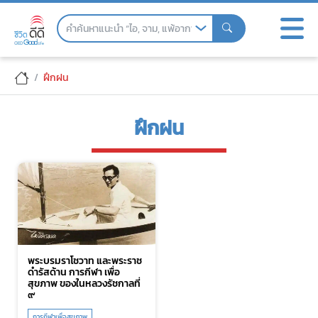
Skip
to
the
content
ฝึกฝน
ฝึกฝน
พระบรมราโชวาท และพระราช
ดำรัสด้าน การกีฬา เพื่อ
สุขภาพ ของในหลวงรัชกาลที่
๙
การกีฬาเพื่อสุขภาพ