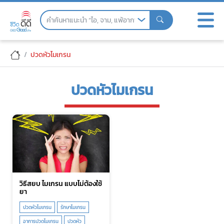
Skip
to
the
content
ปวดหัวไมเกรน
ปวดหัวไมเกรน
วิธีสยบ ไมเกรน แบบไม่ต้องใช้
ยา
ปวดหัวไมเกรน
รักษาไมเกรน
อาการปวดไมเกรน
ปวดหัว