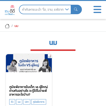
Skip
to
the
content
นม
นม
ภูมิแพ้อาหารในเด็ก vs ผู้ใหญ่
ต่างกันอย่างไร จะรู้ได้ไงว่าแพ้
อาหารอะไรบ้าง?
ถั่ว
นม
ปลา
ภูมิแพ้อาหาร