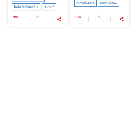
อาการตั้งครรภ์
อาการแพ้ท้อง
โฟลิกสำหรับคนท้อง
ตั้งครรภ์
981
1.92K