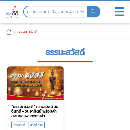
Skip
to
the
content
ธรรมะสวัสดี
ธรรมะสวัสดี
“ธรรมะสวัสดี” ภาพสวัสดี วัน
จันทร์ – วันอาทิตย์ พร้อมคำ
สอนของพระพุทธเจ้า
ภาพสวัสดี
สวัสดี 7 วัน