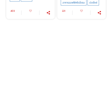
อาการออฟฟิศซินโดรม
ปวดไหล่
403
221