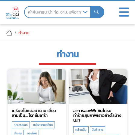
Skip
to
the
content
ทำงาน
ทำงาน
เครียดได้แต่อย่านาน เดี๋ยว
อาการออฟฟิศซินโดรม
ลามเป็น… โรคซึมเศร้า
ทำร้ายสุขภาพเราอย่างไรบ้าง
นะ!?
Serotonin
ขจัดความเครียด
กล้ามเนื้อ
วัยทำงาน
ทำงาน
ออฟฟิศ