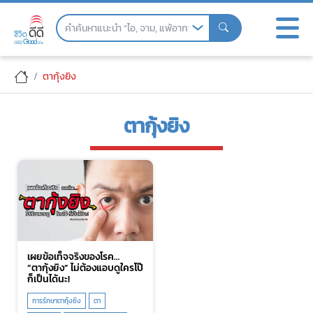
Skip
to
the
content
ตากุ้งยิง
ตากุ้งยิง
เผยข้อเท็จจริงของโรค…
“ตากุ้งยิง” ไม่ต้องแอบดูใครโป๊
ก็เป็นได้นะ!
การรักษาตากุ้งยิง
ตา