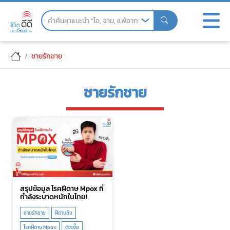
Skip
to
the
content
ชายรักชาย
ชายรักชาย
สรุปข้อมูล โรคฝีดาษ Mpox ที่
กำลังระบาดหนักในไทย!
ชายรักชาย
ฝีดาษลิง
โรคฝีดาษ Mpox
ติดเชื้อ