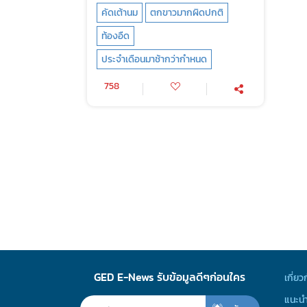
คัดเต้านม
ตกขาวมากผิดปกติ
ท้องอืด
ประจำเดือนมาช้ากว่ากำหนด
758
GED E-News รับข้อมูลดีๆก่อนใคร
เกี่ยว
แนะนำ