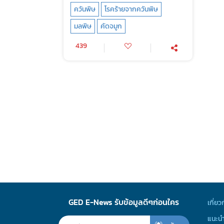
ควันพิษ
โรคร้ายจากควันพิษ
มลพิษ
คัดจมูก
439
GED E-News รับข้อมูลดีๆก่อนใคร
เกี่ยว
แนะนำ