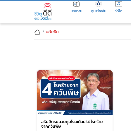
Skip
to
บทความ
ภูมิแพ้คลับ
วีดีโอ
the
content
ควันพิษ
อธิบดีกรมควบคุุมโรคเตือน! 4 โรคร้าย
จากควันพิษ