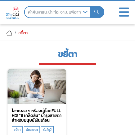
Skip
to
the
content
ขยี้ตา
ขยี้ตา
โลกเบลอ ๆ หรือจะสู้โลกFULL
HD! “8 เคล็ดลับ” บำรุงสายตา
สำหรับมนุษย์เงินเดือน
ขยี้ตา
พักสายตา
รังสียูวี