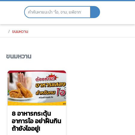
Skip
to
the
content
ขนมหวาน
ขนมหวาน
8 อาหารกระตุ้น
อาการไอ อย่าฝืนกิน
ถ้ายังไออยู่!