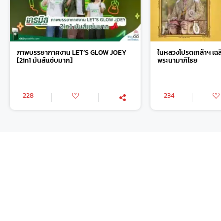
ภาพบรรยากาศงาน LET’S GLOW JOEY
ในหลวงโปรดเกล้าฯ เฉ
[2in1 มันส์แซ่บมาก]
พระนามาภิไธย
228
234