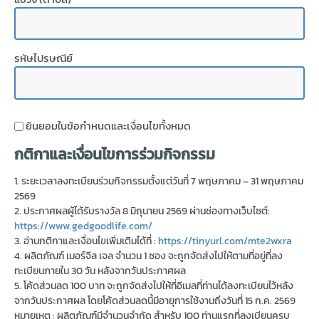
รหัษไปรษณีย์
Untitled
ยินยอมในข้อกำหนดและเงื่อนไขทั้งหมด
(Required)
กติกาและเงื่อนไขการร่วมกิจกรรม
1. ระยะเวลาลงทะเบียนร่วมกิจกรรมตั้งแต่วันที่ 7 พฤษภาคม – 31 พฤษภาคม
2569
2. ประกาศผลผู้ได้รับรางวัล 8 มิถุนายน 2569 ผ่านช่องทางเว็บไซต์:
https://www.gedgoodlife.com/
3. อ่านกติกาและเงื่อนไขเพิ่มเติมได้ที่ :
https://tinyurl.com/mte2wxra
4. ผลิตภัณฑ์ เมอร์จีล เจล จำนวน 1 ซอง จะถูกจัดส่งไปให้ตามที่อยู่ที่ลง
ทะเบียนภายใน 30 วัน หลังจากวันประกาศผล
5. โค้ดส่วนลด 100 บาท จะถูกจัดส่งไปให้ที่อีเมลที่ท่านได้ลงทะเบียนไว้หลัง
จากวันประกาศผล โดยโค้ดส่วนลดนี้มีอายุการใช้งานถึงวันที่ 15 ก.ค. 2569
หมายเหตุ : ผลิตภัณฑ์มีจำนวนจำกัด สำหรับ 100 ท่านแรกที่ลงเบียนครบ