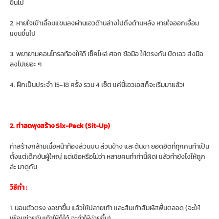
ขึ้นไป
2. หายใจเข้าเอื้อมแขนลงผ่านเอวด้านล่างไปถึงด้านหลัง หายใจออกเอื้อม
แขนขึ้นไป
3. พยายามคอนโทรลท้องให้ดี เช็คไหล่ ศอก ข้อมือ ให้ตรงกัน บิดเอว ส่งมือ
ลงไปเยอะ ๆ
4. ฝึกเป็นประจำ 15-18 ครั้ง รวม 4 เช็ต แค่นี้เอวเอสก็จะเริ่มมาแล้ว!
2. ท่าลดพุงสร้าง Six-Pack (Sit-Up)
ท่าสร้างกล้ามเนื้อหน้าท้องส่วนบน ส่วนข้าง และต้นขา ยอดฮิตที่ทุกคนทำเป็น
ตั้งแต่เด็กยันผู้ใหญ่ แต่เชื่อหรือไม่ว่า หลายคนทำท่านี้ผิด! แล้วทำยังไงให้ถูก
ล่ะ มาดูกัน
วิธีทำ :
1. นอนตัวตรง งอขาขึ้น แล้วให้ปลายเท้า และส้นเท้าสัมผัสพื้นตลอด (จะให้
เพื่อนช่วยจับเท้าให้ก็ได้ จะทำให้ง่ายขึ้น)