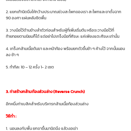
2. แยกเท้านิดนึงให้กว้างประมาณช่วงสะโพกของเรา สะโพกและขาตั้งฉาก
90 องศา แผ่นหลังชิดพื้น
3. วางมือไว้ด้านข้างลำตัวก่อนสำหรับผู้ที่เพิ่มเริ่มต้น หรือจะวางมือไว้ที่
ท้ายทอยตามนิยมก็ได้ แต่อย่าไปเกร็งมือที่ศีรษะ แค่เพียงแตะศีรษะเท่านั้น
4. เกร็งกล้ามเนื้อต้นขา และหน้าท้อง พร้อมยกตัวขึ้นช้า ๆ ค้างไว้ จากนั้นนอน
ลง ช้า ๆ
5. ทำทีละ 10 – 12 ครั้ง 1- 2 เซต
3. ท่าสร้างกล้ามท้องส่วนล่าง (Reverse Crunch)
อีกหนึ่งท่าเบสิคสำหรับบริหารกล้ามเนื้อท้องส่วนล่าง
วิธีทำ :
1. นอนลงกับพื้น ยกขาขึ้นมานิดนึง แล้วงอเข่า