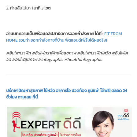
3. ทำสลับไปมา 1 นาที 3 เซต
อ่านบทความเต็มพร้อมคลิปสาธิตการออกกำลังกาย ได้ที่ :
FIT FROM
HOME รวมท่า ออกกำลังกายที่บ้าน ฟิตแอนด์เฟิร์มได้ผลจริง!
#อินโฟกราฟิก #อินโฟกราฟิกเพื่อสุขภาพ #อินโฟกราฟิกโควิด #อินโฟโค
วิด #อินโฟสุขภาพ #infographic #healthinfographic
ปรึกษาปัญหาสุขภาพ ไข้หวัด อาการไอ ปวดท้อง ภูมิแพ้ ได้ฟรี! ตลอด 24
ชั่วโมง ถามเลย ที่นี่