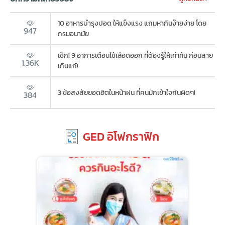
10 อาหารบำรุงปอด ให้แข็งแรง แถมหากินง๊ายง่าย โดย
947
กรมอนามัย
เช็ก! 9 อาการเตือนไข้เลือดออก ที่ต้องรู้ให้เท่าทัน ก่อนสาย
1.36K
เกินแก้!
3 ข้อสงสัยยอดฮิตในหน้าฝน ที่คนมักเข้าใจกันผิดๆ!
384
GED อิโฟกราฟิก