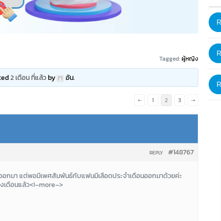
Tagged:
ผู้หญิง
ated
2 เดือน ที่แล้ว
by
อัน
.
←
1
2
3
→
#148767
REPLY
ไหลออกมา แต่พอมีเพศสัมพันธ์กับแฟนมีเลือดประจำเดือนออกมาด้วยค่ะ
สองเดือนแล้ว<!–more–>