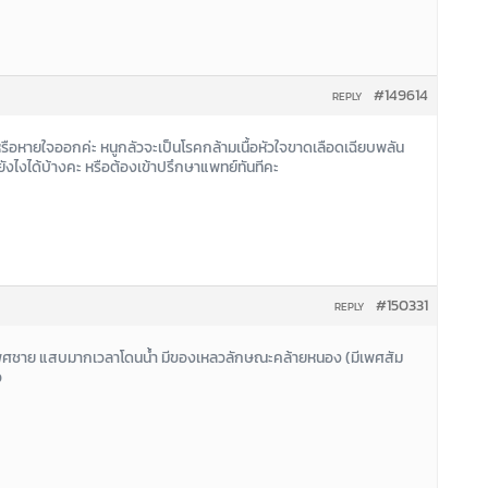
#149614
REPLY
ือหายใจออกค่ะ หนูกลัวจะเป็นโรคกล้ามเนื้อหัวใจขาดเลือดเฉียบพลัน
นยังไงได้บ้างคะ หรือต้องเข้าปรึกษาแพทย์ทันทีคะ
#150331
REPLY
เพศชาย แสบมากเวลาโดนน้ำ มีของเหลวลักษณะคล้ายหนอง (มีเพศสัม
ว