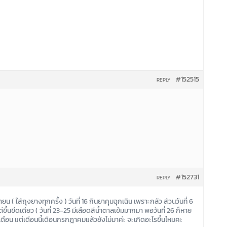
#152515
REPLY
#152731
REPLY
นายน ( ใส่ถุงยางทุกครั้ง ) วันที่ 16 กินยาคุมฉุกเฉิน เพราะกลัว ส่วนวันที่ 6
ต่ขึ้นขีดเดียว ( วันที่ 23-25 มีเลือดสีน้ำตาลเข้มมากมา พอวันที่ 26 ก็หาย
เดือน แต่เดือนนี้เดือนกรกฎาคมแล้วยังไม่มาค่ะ จะเกิดอะไรขึ้นไหมคะ