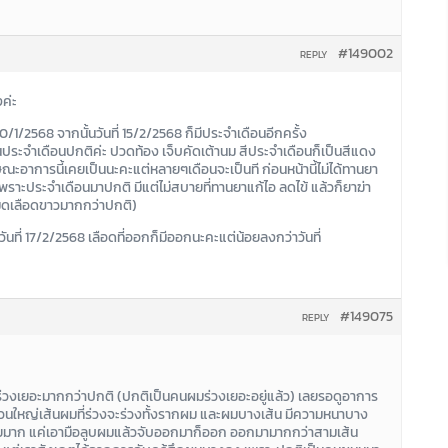
#149002
REPLY
งค่ะ
/1/2568 จากนั้นวันที่ 15/2/2568 ก็มีประจำเดือนอีกครั้ง
ป็นประจำเดือนปกติค่ะ ปวดท้อง เจ็บคัดเต้านม สีประจำเดือนก็เป็นสีแดง
ณะอาการนี้เคยเป็นนะคะแต่หลายๆเดือนจะเป็นที ก่อนหน้านี้ไม่ได้ทานยา
าะประจำเดือนมาปกติ มีแต่ไม่สบายที่ทานยาแก้ไอ ลดไข้ แล้วก็ยาฆ่า
เม็ดเลือดขาวมากกว่าปกติ)
 วันที่ 17/2/2568 เลือดที่ออกก็มีออกนะคะแต่น้อยลงกว่าวันที่
#149075
REPLY
ผมร่วงเยอะมากกว่าปกติ (ปกติเป็นคนผมร่วงเยอะอยู่แล้ว) เลยรอดูอาการ
ส่วนใหญ่เส้นผมที่ร่วงจะร่วงทั้งรากผม และผมบางเส้น มีความหนาบาง
ง่ายมาก แค่เอามือลูบผมแล้วจับออกมาก็ออก ออกมามากกว่าสามเส้น