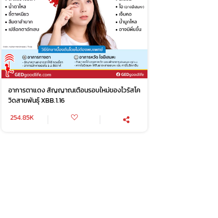
อาการตาแดง สัญญาณเตือนรอบใหม่ของไวรัสโค
วิดสายพันธุ์ XBB.1.16
254.85K