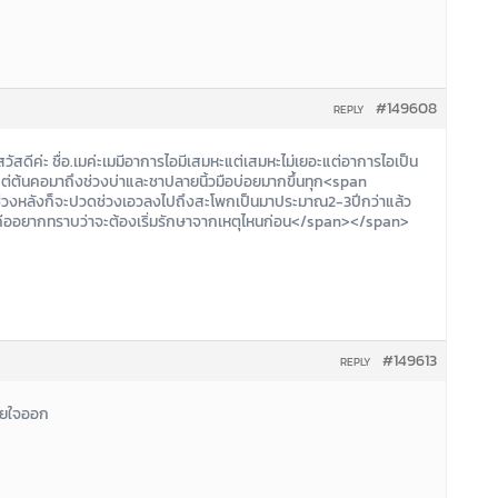
#149608
REPLY
ัสดีค่ะ ชื่อ.เมค่ะเมมีอาการไอมีเสมหะแต่เสมหะไม่เยอะแต่อาการไอเป็น
ต่ต้นคอมาถึงช่วงบ่าและชาปลายนิ้วมือบ่อยมากขึ้นทุก<span
นช่วงหลังก็จะปวดช่วงเอวลงไปถึงสะโพกเป็นมาประมาณ2-3ปีกว่าแล้ว
ืออยากทราบว่าจะต้องเริ่มรักษาจากเหตุไหนก่อน</span></span>
#149613
REPLY
หายใจออก