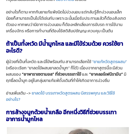
อย่างไรก็ตาม หากกินยาแก้แพ้ชนิดไม่ง่วงนอน แต่กลับรู้สึกง่วงนอนเล็ก
น้อยก็สามารถเป็นไปได้เช่นกัน เพราะฉะนั้นเมื่อรับประทานแล้วก็ต้องสังเกต
ตัวเอง หากพบว่ามีอาการง่วงนอน ก็ต้องหลีกเลี่ยงการขับรถ การใช้งาน
เครื่องจักร หรือการทำงานที่ต้องใช้สติสัมปชัญญะควบคุม เป็นต้น
ถ้าเป็นทั้งหวัด มีน้ำมูกไหล และมีไข้ร่วมด้วย ควรใช้ยา
อะไรดี?
ผู้ป่วยที่เป็นทั้งหวัด และมีไข้พร้อมกัน สามารถเลือกใช้
“ยาแก้หวัดสูตรผสม”
(หรือจะเรียก “ยาลดไข้ผสมยาลดน้ำมูก” ก็ได้) เนื่องจากยาสูตรนี้จะมีส่วน
ผสมของ
“ยาพาราเซตามอล” ที่ช่วยบรรเทาไข้
และ
“ยาคลอร์เฟนิรามีน”
มี
ฤทธิ์ลดน้ำมูก อยู่ในกลุ่มยาแก้แพ้ดั้งเดิมที่ทำให้เกิดอาการง่วงซึม
อ่านเพิ่มเติม ->
ยาลดไข้ บรรเทาหวัดสูตรผสม มีสรรพคุณ และวิธีใช้
อย่างไร?
การล้างจมูกด้วยน้ำเกลือ อีกหนึ่งวิธีที่ช่วยบรรเทา
อาการน้ำมูกไหล