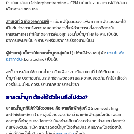
นิรามีนมาลีเอต (chlorpheniramine – CPM) เป็นต้น ส่วนอาการไข้ให้เลือก
ใช้ยาพาราเซตามอล
สาเหตุที่ 2 เกิดจากการแพ้
–
เช่น แพ้ฝุ่นละออง แพ้อากาศ แพ้เกสรดอกไม้
เป็นต้น ร่างกายจึงตอบสนองต่อสารที่แพ้ด้วยการหลั่งสารฮีสตามีน
(histamine) ทำให้เกิดอาการคันจมูก รวมทั้งน้ำมูกไหล ไอ จาม เป็นต้น
อาการแพ้มักเป็น ๆ หาย ๆ หรือมีอาการเรื้อรังนานเป็นปี
ผู้ป่วยกลุ่มนี้ควรใช้ยาลดน้ำมูกกลุ่มใหม่
(ไม่ทำให้ง่วงนอน) คือ
ยาแก้แพ้ล
อราทาดีน
(Loratadine) เป็นต้น
ฉะนั้น การเลือกใช้ยาลดน้ำมูก ต้องพิจารณาถึงสาเหตุที่ทำให้เกิดอาการ
น้ำมูกไหล ประกอบกับประสิทธิภาพของยา และความปลอดภัย ถ้าไม่แน่ใจว่า
ควรใช้แบบไหน ควรปรึกษาเภสัชกรก่อนใช้ยา
ยาลดน้ำมูก ต้องใช้ตัวไหนถึงไม่ง่วง?
ยาลดน้ำมูกที่ไม่ทำให้ง่วงนอน คือ ยาแก้แพ้กลุ่มที่ 2
(non-sedating
antihistamines) ยากลุ่มนี้จะปลอดภัยกว่ายาแก้แพ้กลุ่มดั้งเดิม เพราะ
ออกฤทธิ์เข้าสู่สมองน้อยกว่า มีผลข้างเคียงน้อยกว่ามาก ง่วงนอนน้อยกว่า
กินเพียงวันละ 1 เม็ด สามารถลดน้ำมูกได้อย่างมีประสิทธิภาพ โดยชื่อยาใน
กลุ่มนี้ที่นิยมใช้ในปัจจุบัน ได้แก่
ลอราทาดีน
เป็นต้น