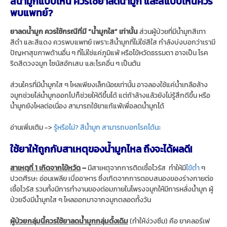
สีน้ำมูกแบบไหน ควรใช้ยาลดน้ำมูก และสีแบบไหนควร
พบแพทย์?
ยาลดน้ำมูก ควรใช้กรณีที่มี “น้ำมูกใส” เท่านั้น
ส่วนผู้ป่วยที่มีน้ำมูกสีเทา
สีดำ และสีแดง ควรพบแพทย์ เพราะสีน้ำมูกที่ไม่ใช่สีใส กำลังบ่งบอกว่าเรามี
ปัญหาสุขภาพด้านอื่น ๆ ที่ไม่ใช่แค่ภูมิแพ้ หรือไข้หวัดธรรมดา อาจเป็น โรค
ริดสีดวงจมูก ไซนัสอักเสบ และโรคอื่น ๆ เป็นต้น
ส่วนใครที่มีน้ำมูกใส ๆ ไหลเพียงเล็กน้อยเท่านั้น อาจลองใช้แค่น้ำเกลือล้าง
จมูกช่วยไล่น้ำมูกออกไปก็ช่วยให้ดีขึ้นได้ แต่ถ้าล้างแล้วยังไม่รู้สึกดีขึ้น หรือ
น้ำมูกยังไหลต่อเนื่อง สามารถใช้ยาแก้แพ้เพื่อลดน้ำมูกได้
อ่านเพิ่มเติม ->
รู้หรือไม่? สีน้ำมูก สามารถบอกโรคได้นะ
ใช้ยาให้ถูกกับสาเหตุของน้ำมูกไหล ถึงจะได้ผลดี!
สาเหตุที่ 1 เกิดจากไข้หวัด
–
มีสาเหตุจากการติดเชื้อไวรัส ทำให้มี
ไข้ต่ำ
ๆ
ปวดศีรษะ อ่อนเพลีย เบื่ออาหาร ซึ่งเกิดจากการตอบสนองของร่างกายต่อ
เชื้อไวรัส รวมทั้งมีการทำงานของต่อมภายในโพรงจมูกให้มีการหลั่งน้ำมูก ผู้
ป่วยจึงมีน้ำมูกใส ๆ ไหลออกมาจากจมูกตลอดทั้งวัน
ผู้ป่วยกลุ่มนี้ควรใช้ยาลดน้ำมูกกลุ่มดั้งเดิม
(ทำให้ง่วงซึม) คือ ยาคลอร์เฟ