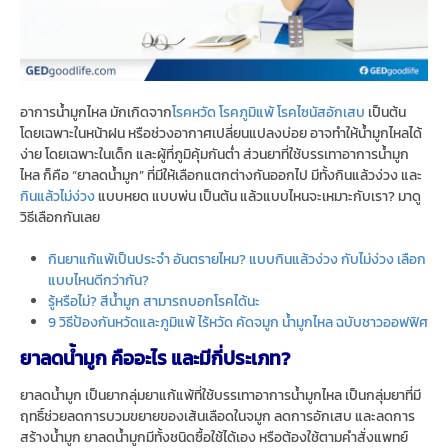
อาการน้ำมูกไหล มักเกิดจาก
โรคหวัด
โรคภูมิแพ้
โรคไซนัสอักเสบ
เป็นต้น
โดยเฉพาะในหน้าฝน หรือช่วงอากาศเปลี่ยนแปลงบ่อย อาจทำให้น้ำมูกไหลได้
ง่าย โดยเฉพาะในเด็ก และผู้ที่ภูมิคุ้มกันต่ำ ส่วนยาที่ใช้บรรเทาอาการน้ำมูก
ไหล ก็คือ “ยาลดน้ำมูก” ที่มีให้เลือกแตกต่างกันออกไป มีทั้งกินแล้วง่วง และ
กินแล้วไม่ง่วง
แบบหยด แบบพ่น เป็นต้น แล้วแบบไหนจะเหมาะกับเรา? มาดู
วิธีเลือกกันเลย
กินยาแก้แพ้เป็นประจำ อันตรายไหม? แบบกินแล้วง่วง กับไม่ง่วง เลือก
แบบไหนดีกว่ากัน?
รู้หรือไม่? สีน้ำมูก สามารถบอกโรคได้นะ
9 วิธีป้องกันหวัดและภูมิแพ้ ไร้หวัด คัดจมูก น้ำมูกไหล ฉบับชาวออฟฟิศ
ยาลดน้ำมูก คืออะไร และมีกี่ประเภท?
ยาลดน้ำมูก เป็นยากลุ่มยาแก้แพ้ที่ใช้บรรเทาอาการน้ำมูกไหล เป็นกลุ่มยาที่มี
ฤทธิ์ช่วยลดการบวมขยายของเส้นเลือดในจมูก ลดการอักเสบ และลดการ
สร้างน้ำมูก ยาลดน้ำมูกมีทั้งชนิดซื้อใช้ได้เอง หรือต้องใช้ตามคำสั่งแพทย์