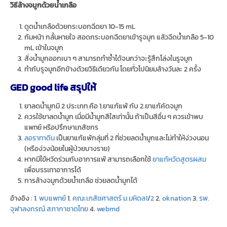
วิธีล้างจมูกด้วยน้ำเกลือ
ดูดน้ำเกลือด้วยกระบอกฉีดยา 10-15 mL
ก้มหน้า กลั้นหายใจ สอดกระบอกฉีดยาเข้ารูจมูก แล้วฉีดน้ำเกลือ 5-10
mL เข้าในจมูก
สั่งน้ำมูกออกเบา ๆ สามารถทำซ้ำได้จนกว่าจะรู้สึกโล่งในรูจมูก
ทำกับรูจมูกอีกข้างด้วยวิธีเดียวกัน โดยทั่วไปนิยมล้างวันละ 2 ครั้ง
GED good life สรุปให้
ยาลดน้ำมูกมี 2 ประเภท คือ 1.ยาแก้แพ้ กับ 2.ยาแก้คัดจมูก
ควรใช้ยาลดน้ำมูก เมื่อมีน้ำมูกสีใสเท่านั้น ถ้าเป็นสีอื่น ๆ ควรเข้าพบ
แพทย์ หรือปรึกษาเภสัชกร
ลอราทาดีน
เป็นยาแก้แพ้กลุ่มที่ 2 ที่ช่วยลดน้ำมูกและไม่ทำให้ง่วงนอน
(หรือง่วงน้อยในผู้ป่วยบางราย)
หากมีไข้หวัดร่วมกับอาการแพ้ สามารถเลือกใช้
ยาแก้หวัดสูตรผสม
เพื่อบรรเทาอาการได้
การล้างจมูกด้วยน้ำเกลือ ช่วยลดน้ำมูกได้
อ้างอิง : 1.
พบแพทย์
1.
คณะเภสัชศาสตร์ ม.มหิดล1
/
2
2.
oknation
3.
รพ.
จุฬาลงกรณ์ สภากาชาดไทย
4.
webmd