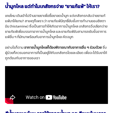
น้ำมูกไหล แต่ทำไมเภสัชกรจ่าย “ยาแก้แพ้” ให้เรา?
เคยไหม เดินเข้าไปร้านขายยาเพื่อซื้อยาลดน้ำมูก แต่เภสัชกรกลับจ่ายยาแก้
แพ้มาให้แทน? สาเหตุก็เพราะว่า ยาแก้แพ้มีฤทธิ์ยับยั้งการทำงานของฮิสตา
มีน (histamine) ซึ่งเป็นสารทำให้เกิดอาการน้ำมูกไหล เภสัชกรจึงเลือกจ่าย
ยาแก้แพ้เพื่อบรรเทาอาการน้ำมูกไหล และยาแก้แพ้ยังสามารถยับยั้งอาการ
แพ้อื่น ๆ ที่มักมาพร้อมกับอาการน้ำมูกไหล คัดจมูก
อย่างไรก็ตาม
อาการน้ำมูกไหลก็ต้องพิจารณากับอาการอื่น ๆ ร่วมด้วย
ซึ่ง
ผู้ป่วยก็ควรบอกอาการที่เป็นอยู่ให้กับเภสัชกรโดยละเอียด เพื่อจะได้รับยาให้
ถูกต้องกับอาการของเรา