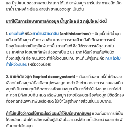
และมีรูปแบบของยาหลายประเภท ได้แก่ ยาพ่นจมูก ยารับประทานชนิดเม็ด
ยาน้ำ ยาผงสำหรับละลายน้ำ ยาหยอดจมูก เป็นต้น
ยาที่ใช้ในการรักษาอาการคัดจมูก น้ำมูกไหล มี 2 กลุ่มใหญ่
ดังนี้
1.
ยาแก้แพ้
หรือ
ยาต้านฮิสตามีน
(antihistamines) –
มีฤทธิ์ทำให้น้ำมูก
แห้ง แก้คันจมูก คันตา ลมพิษ และอาการทางผิวหนังที่เกิดจากการแพ้
ปัจจุบันคนไทยเป็นภูมิแพ้มากขึ้น ยาแก้แพ้ จึงมีอัตราการใช้สูงมากใน
ประเทศไทย โดยยาแก้แพ้แบ่งออกเป็น 2 ประเภท ได้แก่ ยาแก้แพ้ชนิด
ดั้งเดิมรุ่นที่1 คือ กินแล้วจะทำให้ง่วงนอน กับ ยาแก้แพ้รุ่นที่2 คือ
กินแล้วไม่
ทำให้ง่วงนอน
(หรือง่วงน้อย)
2. ยาแก้คัดจมูก (topical decongestant) –
คือยาที่ออกฤทธิ์ทำให้หลอด
เลือดในเยื่อจมูก/เยื่อเมือกบุโพรงจมูกหดตัว จึงช่วยลดอาการบวมของเยื่อ
จมูกที่เป็นสาเหตุให้เกิดอาการคัดแน่นจมูก เป็นยาที่ทำให้โล่งจมูก หายใจได้
สะดวก มีทั้งแบบกิน หยด หรือพ่นจมูก (ยาชนิดหยดหรือพ่นจมูก มีข้อดีตรง
ที่ออกฤทธิ์เฉพาะที่พ่นหรือหยด ไม่เข้าไปสู่ร่างกายส่วนอื่นแบบยากิน)
ถ้าไม่แน่ใจว่าควรใช้ยาอะไรดี แนะนำให้ปรึกษาเภสัชกร
แจ้งถึงอาการที่เป็น
ให้ละเอียด เพื่อให้เภสัชกรเป็นผู้ตัดสินใจว่าควรใช้ยาอะไรดีระหว่างยาแก้แพ้
กับยาแก้คัดจมูก